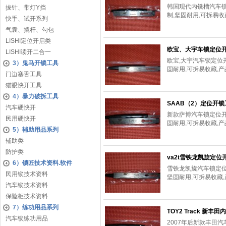
韩国现代内铣槽汽车锁
拔针、带灯Y挡
制,坚固耐用,可拆易
快手、试开系列
气囊、撬杆、勾包
LISHI定位开启类
欧宝、大宇车锁定位开HU
LISHI读开二合一
欧宝,大宇汽车锁定位开
3）鬼马开锁工具
固耐用,可拆易收藏,
门边塞舌工具
猫眼快开工具
4）暴力破拆工具
SAAB（2）定位开锁
汽车硬快开
新款萨博汽车锁定位开,
民用硬快开
固耐用,可拆易收藏,
5）辅助用品系列
辅助类
防护类
va2t雪铁龙凯旋定位
6）锁匠技术资料.软件
雪铁龙凯旋汽车锁定位开
民用锁技术资料
坚固耐用,可拆易收藏
汽车锁技术资料
保险柜技术资料
7）练功用品系列
TOY2 Track 新丰
汽车锁练功用品
2007年后新款丰田汽