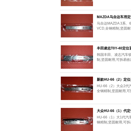
MAZDA马自达车用
马自达MAZDA 3系
VCD,全钢精制,坚固
丰田凌志T0Y-40定位
韩国丰田、凌志汽车锁
制,坚固耐用,可拆易
新款HU-66（2）定
HU-66（2）大众2
全钢精制,坚固耐用,
大众HU-66（1）代
HU-66（1）大1代
钢精制,坚固耐用,可