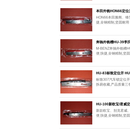
本田外铣HON66定
HON66本田雅阁、
捷,全钢精制,坚固耐
奔驰外铣槽HU-39李
M-BENZ奔驰外铣槽
便,快捷,全钢精制,
HU-83标致定位开 H
标致307汽车锁定位开
拆易收藏,产品质量三
HU-100新欧宝/君威
新款欧宝、别克君威
便,快捷,全钢精制,坚