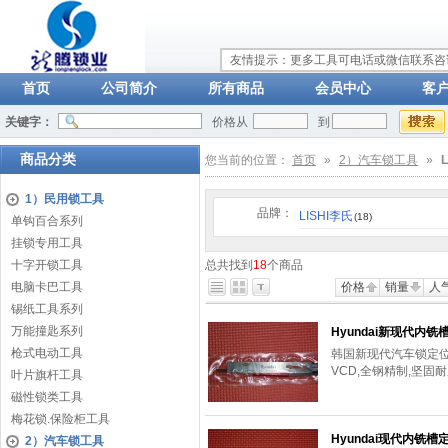
友情提示：更多工具可电话或微信联系咨询：
首页
公司简介
所有商品
会员中心
客
关键字：
价格从
到
商品分类
您当前的位置：
首页
»
2）汽车锁工具
»
1）民用锁工具
品牌：
LISHI李氏
(18)
单钩百合系列
挂锁专用工具
十字开锁工具
总共找到
18
个商品
电脑卡巴工具
价格
销量
人
锡纸工具系列
万能撞匙系列
Hyundai新现代内铣
枪式电动工具
韩国新现代汽车锁定位开
VCD,全钢精制,坚固
叶片旗杆工具
磁性锁类工具
梅花锁.保险柜工具
Hyundai现代内铣槽
2）汽车锁工具