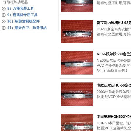
保险柜练功用品
钢精制,坚固耐用,可
8）万能套装工具
9）游戏机专用工具
10）钥匙复制机配件
新宝马内铣槽HU-92
11）锁匠自卫、防身用品
HU-92新宝马内铣槽
钢精制,坚固耐用,可
NE66沃尔沃S80定
NE66沃尔沃汽车锁快
VCD,全不锈钢精制,坚
型，产品质量三包！
老款沃尔沃HU-56定
2003年前老款沃尔沃
快捷,配VCD,全钢精
本田里程HON60定
HON60本田里程、
捷,配VCD,全钢精制