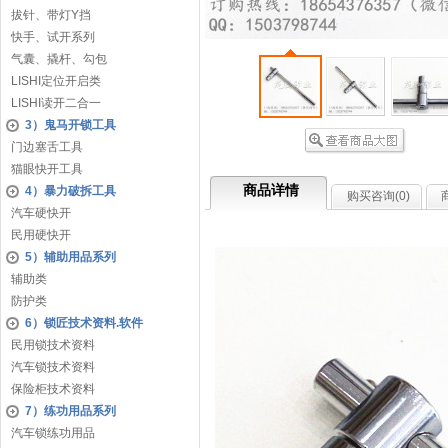
拔针、带灯Y挡
快手、试开系列
气囊、撬杆、勾包
LISHI定位开启类
LISHI读开二合一
3）鬼马开锁工具
门边塞舌工具
猫眼快开工具
商品详情
4）暴力破拆工具
购买咨询(
0
)
汽车硬快开
民用硬快开
5）辅助用品系列
辅助类
防护类
6）锁匠技术资料.软件
民用锁技术资料
汽车锁技术资料
保险柜技术资料
7）练功用品系列
汽车锁练功用品