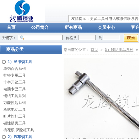
友情提示：更多工具可电话或微信联系咨询：
首页
公司简介
所有商品
会员中心
客
关键字：
价格从
到
商品分类
您当前的位置：
首页
»
5）辅助用品系列
»
1）民用锁工具
单钩百合系列
挂锁专用工具
十字开锁工具
电脑卡巴工具
锡纸工具系列
万能撞匙系列
枪式电动工具
叶片旗杆工具
磁性锁类工具
梅花锁.保险柜工具
2）汽车锁工具