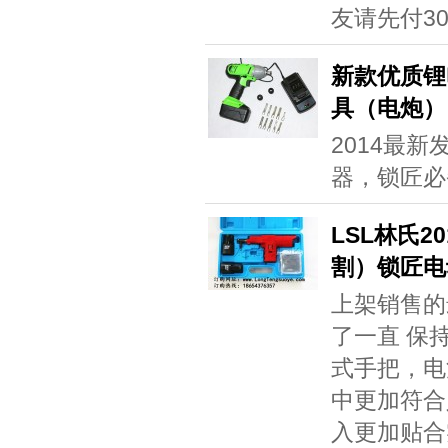
友请先付3
新款优质锂
具（电炮）
2014最
器，锁匠必
LSL林氏2
割）锁匠电
上架销售的
了一直 保
式手把，电
中更加符合
入更加贴合