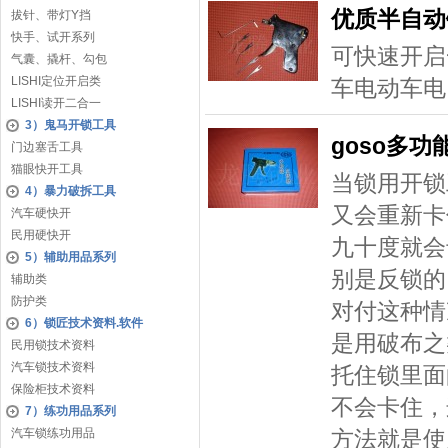
优质半自动
拔针、带灯Y挡
快手、试开系列
可快速开启
气囊、撬杆、勾包
LISHI定位开启类
车电动车电
LISHI读开二合一
3）鬼马开锁工具
goso多
门边塞舌工具
猫眼快开工具
当锁用开锁
4）暴力破拆工具
又会重新卡
汽车硬快开
民用硬快开
九十度就会
5）辅助用品系列
别是反锁的
辅助类
防护类
对付这种情
6）锁匠技术资料.软件
是用破布之
民用锁技术资料
汽车锁技术资料
托住锁里面
保险柜技术资料
不会卡住，
7）练功用品系列
汽车锁练功用品
方法就是使