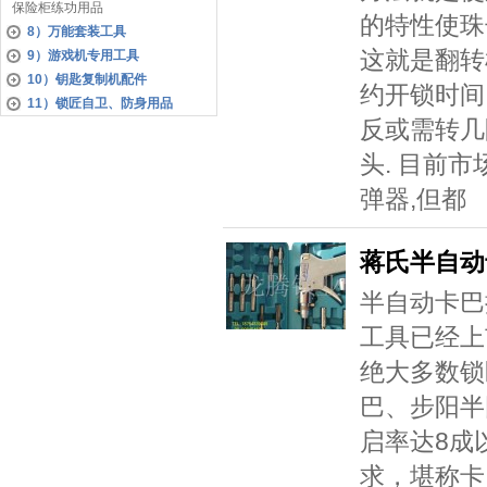
保险柜练功用品
的特性使珠
8）万能套装工具
这就是翻转
9）游戏机专用工具
10）钥匙复制机配件
约开锁时间
11）锁匠自卫、防身用品
反或需转几
头. 目前
弹器,但都
蒋氏半自动
半自动卡巴
工具已经上
绝大多数锁
巴、步阳半
启率达8成
求，堪称卡