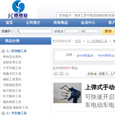
友情提示：更多工具可电话或微信联系咨询：
首页
公司简介
所有商品
会员中心
客
关键字：
价格从
到
商品分类
您当前的位置：
首页
»
1）民用锁工具
»
1）民用锁工具
品牌：
goso精诚
klom南韩
(3)
(1)
单钩百合系列
挂锁专用工具
十字开锁工具
总共找到
10
个商品
电脑卡巴工具
价格
销量
人
锡纸工具系列
万能撞匙系列
上弹式手动
枪式电动工具
可快速开启
叶片旗杆工具
磁性锁类工具
车电动车电
梅花锁.保险柜工具
2）汽车锁工具