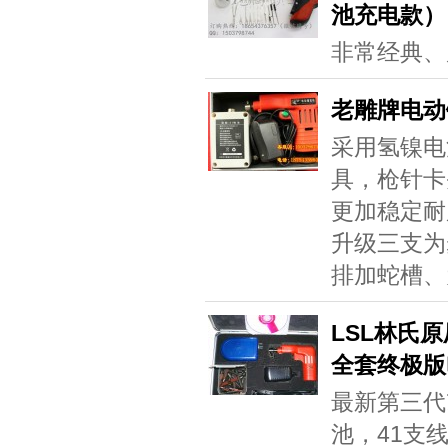
池充电款）
非常经典、
老雕牌电动
采用氢镍电
具，枪针卡
更加稳定耐
升级三支为
排加蛇槽、
LSL林氏
全套终极版
最新第三代
池，41支